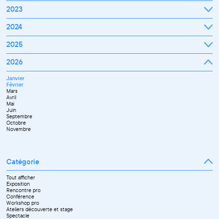
Janvier
2023
Février
Mars
Janvier
2024
Avril
Février
Mai
Mars
Juin
Janvier
2025
Avril
Juillet
Février
Mai
Septembre
Mars
Juin
Octobre
Janvier
2026
Avril
Septembre
Novembre
Février
Mai
Octobre
Décembre
Mars
Juin
Novembre
Janvier
Avril
Juillet
Décembre
Février
Mai
Septembre
Mars
Juin
Novembre
Avril
Juillet
Décembre
Mai
Septembre
Juin
Octobre
Septembre
Novembre
Octobre
Décembre
Novembre
Catégorie
Tout afficher
Exposition
Rencontre pro
Conférence
Workshop pro
Ateliers découverte et stage
Spectacle