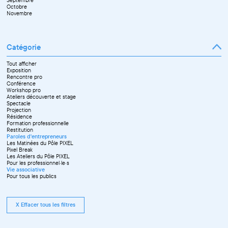
Septembre
Novembre
Octobre
Décembre
Novembre
Catégorie
Tout afficher
Exposition
Rencontre pro
Conférence
Workshop pro
Ateliers découverte et stage
Spectacle
Projection
Résidence
Formation professionnelle
Restitution
Paroles d'entrepreneurs
Les Matinées du Pôle PIXEL
Pixel Break
Les Ateliers du Pôle PIXEL
Pour les professionnel·le·s
Vie associative
Pour tous les publics
X Effacer tous les filtres