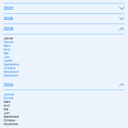
Octobre
Novembre
Janvier
2023
Décembre
Février
Mars
Janvier
2024
Avril
Février
Mai
Mars
Juin
Janvier
2025
Avril
Juillet
Février
Mai
Septembre
Mars
Juin
Octobre
Janvier
Avril
Septembre
Novembre
Février
Mai
Octobre
Décembre
Mars
Juin
Novembre
Avril
Juillet
Décembre
Mai
Septembre
Juin
Novembre
Juillet
Décembre
Septembre
Octobre
Novembre
Décembre
2026
Janvier
Février
Mars
Avril
Mai
Juin
Septembre
Octobre
Novembre