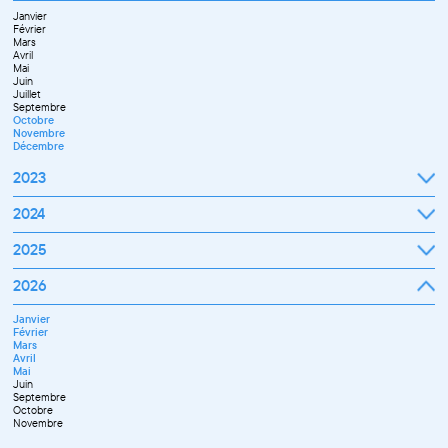
Novembre
Janvier
Décembre
Février
Mars
Avril
Mai
Juin
Juillet
Septembre
Octobre
Novembre
Décembre
2023
Janvier
2024
Février
Mars
Janvier
2025
Avril
Février
Mai
Mars
Juin
Janvier
2026
Avril
Septembre
Février
Mai
Octobre
Mars
Juin
Novembre
Janvier
Avril
Juillet
Décembre
Février
Mai
Septembre
Mars
Juin
Novembre
Avril
Juillet
Décembre
Mai
Septembre
Juin
Octobre
Septembre
Novembre
Octobre
Décembre
Novembre