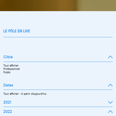
LE PÔLE EN LIVE
Cible
Tout afficher
Professionnel
Public
Dates
Tout afficher
-
À partir d'aujourd'hui
2021
Septembre
2022
Octobre