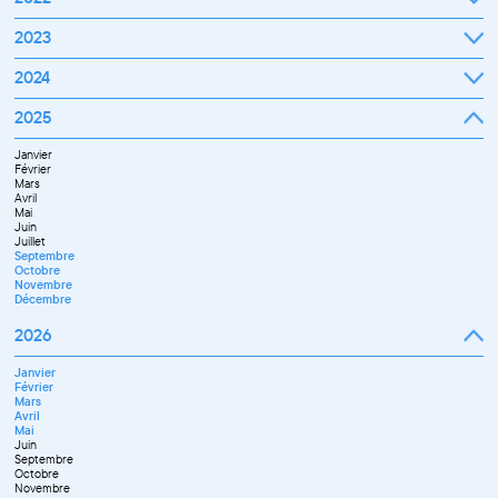
Octobre
Novembre
Janvier
2023
Décembre
Février
Mars
Janvier
2024
Avril
Février
Mai
Mars
Juin
Janvier
2025
Avril
Juillet
Février
Mai
Septembre
Mars
Juin
Octobre
Janvier
Avril
Septembre
Novembre
Février
Mai
Octobre
Décembre
Mars
Juin
Novembre
Avril
Juillet
Décembre
Mai
Septembre
Juin
Novembre
Juillet
Décembre
Septembre
Octobre
Novembre
Décembre
2026
Janvier
Février
Mars
Avril
Mai
Juin
Septembre
Octobre
Novembre