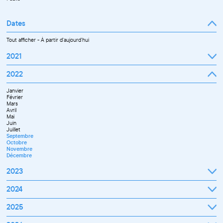
Dates
Tout afficher
-
À partir d'aujourd'hui
2021
Septembre
2022
Octobre
Novembre
Janvier
Décembre
Février
Mars
Avril
Mai
Juin
Juillet
Septembre
Octobre
Novembre
Décembre
2023
Janvier
2024
Février
Mars
Janvier
2025
Avril
Février
Mai
Mars
Juin