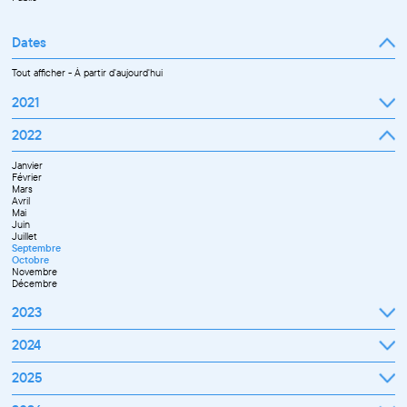
Dates
Tout afficher
-
À partir d'aujourd'hui
2021
Septembre
2022
Octobre
Novembre
Janvier
Décembre
Février
Mars
Avril
Mai
Juin
Juillet
Septembre
Octobre
Novembre
Décembre
2023
Janvier
2024
Février
Mars
Janvier
2025
Avril
Février
Mai
Mars
Juin