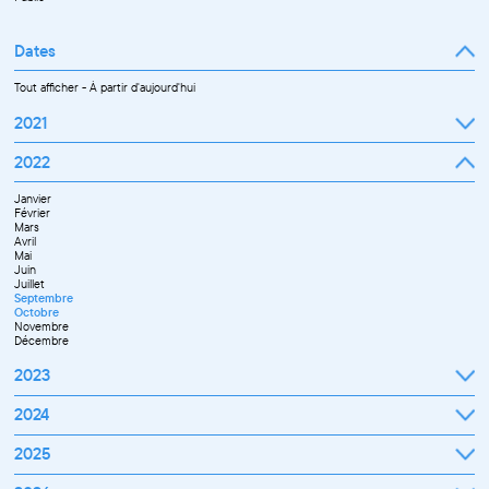
Dates
Tout afficher
-
À partir d'aujourd'hui
2021
Septembre
2022
Octobre
Novembre
Janvier
Décembre
Février
Mars
Avril
Mai
Juin
Juillet
Septembre
Octobre
Novembre
Décembre
2023
Janvier
2024
Février
Mars
Janvier
2025
Avril
Février
Mai
Mars
Juin