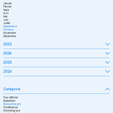
Novembre
Janvier
Décembre
Février
Mars
Avril
Mai
Juin
Juillet
Septembre
Octobre
Novembre
Décembre
2023
Janvier
2024
Février
Mars
Janvier
2025
Avril
Février
Mai
Mars
Juin
Janvier
2026
Avril
Septembre
Février
Mai
Octobre
Mars
Juin
Novembre
Janvier
Avril
Juillet
Décembre
Février
Mai
Septembre
Mars
Juin
Novembre
Catégorie
Avril
Juillet
Décembre
Mai
Septembre
Juin
Octobre
Tout afficher
Septembre
Novembre
Exposition
Octobre
Décembre
Rencontre pro
Novembre
Conférence
Workshop pro