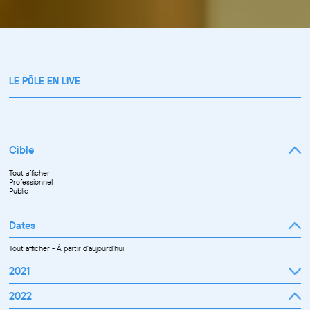
LE PÔLE EN LIVE
Cible
Tout afficher
Professionnel
Public
Dates
Tout afficher
-
À partir d'aujourd'hui
2021
Septembre
2022
Octobre