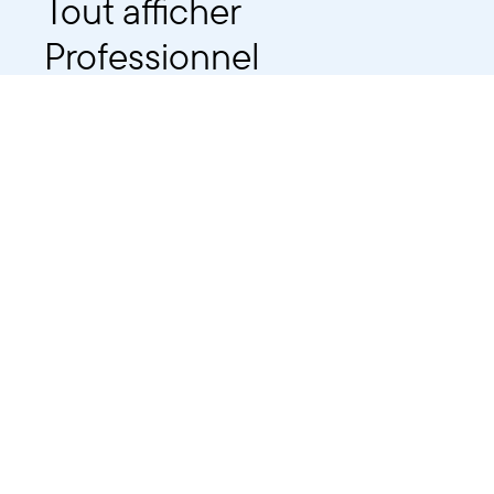
Tout afficher
Professionnel
Public
Dates
Tout afficher
-
À partir d'auj
2021