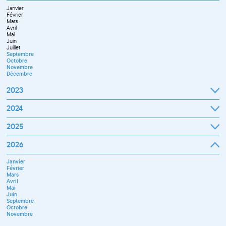
Novembre
Janvier
Décembre
Février
Mars
Avril
Mai
Juin
Juillet
Septembre
Octobre
Novembre
Décembre
2023
Janvier
2024
Février
Mars
Janvier
2025
Avril
Février
Mai
Mars
Juin
Janvier
2026
Avril
Septembre
Février
Mai
Octobre
Mars
Juin
Novembre
Janvier
Avril
Juillet
Décembre
Février
Mai
Septembre
Mars
Juin
Novembre
Avril
Juillet
Décembre
Mai
Septembre
Juin
Octobre
Septembre
Novembre
Octobre
Décembre
Novembre