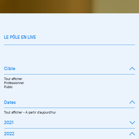
LE PÔLE EN LIVE
Cible
Tout afficher
Professionnel
Public
Dates
Tout afficher
-
À partir d'aujourd'hui
2021
Septembre
2022
Octobre