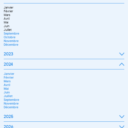
Octobre
Novembre
Janvier
Décembre
Février
Mars
Avril
Mai
Juin
Juillet
Septembre
Octobre
Novembre
Décembre
2023
Janvier
2024
Février
Mars
Janvier
Avril
Février
Mai
Mars
Juin
Avril
Septembre
Mai
Octobre
Juin
Novembre
Juillet
Décembre
Septembre
Novembre
Décembre
2025
Janvier
2026