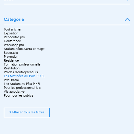
Février
Mars
Janvier
Avril
Février
Mai
Mars
Juin
Catégorie
Avril
Juillet
Mai
Septembre
Juin
Octobre
Tout afficher
Septembre
Novembre
Exposition
Octobre
Décembre
Rencontre pro
Novembre
Conférence
Workshop pro
Ateliers découverte et stage
Spectacle
Projection
Résidence
Formation professionnelle
Restitution
Paroles d'entrepreneurs
Les Matinées du Pôle PIXEL
Pixel Break
Les Ateliers du Pôle PIXEL
Pour les professionnel·le·s
Vie associative
Pour tous les publics
X Effacer tous les filtres