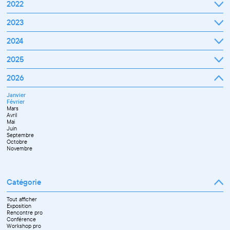
2022
Janvier
2023
Février
Mars
Janvier
2024
Avril
Février
Mai
Mars
Juin
Janvier
2025
Avril
Juillet
Février
Mai
Septembre
Mars
Juin
Octobre
Janvier
2026
Avril
Septembre
Novembre
Février
Mai
Octobre
Décembre
Mars
Juin
Novembre
Janvier
Avril
Juillet
Décembre
Février
Mai
Septembre
Mars
Juin
Novembre
Avril
Juillet
Décembre
Mai
Septembre
Juin
Octobre
Septembre
Novembre
Octobre
Décembre
Novembre
Catégorie
Tout afficher
Exposition
Rencontre pro
Conférence
Workshop pro