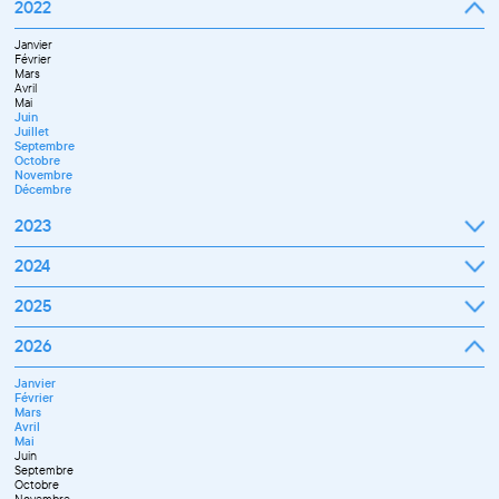
Septembre
2022
Octobre
Novembre
Janvier
Décembre
Février
Mars
Avril
Mai
Juin
Juillet
Septembre
Octobre
Novembre
Décembre
2023
Janvier
2024
Février
Mars
Janvier
2025
Avril
Février
Mai
Mars
Juin
Janvier
2026
Avril
Septembre
Février
Mai
Octobre
Mars
Juin
Novembre
Janvier
Avril
Juillet
Décembre
Février
Mai
Septembre
Mars
Juin
Novembre
Avril
Juillet
Décembre
Mai
Septembre
Juin
Octobre
Septembre
Novembre
Octobre
Décembre