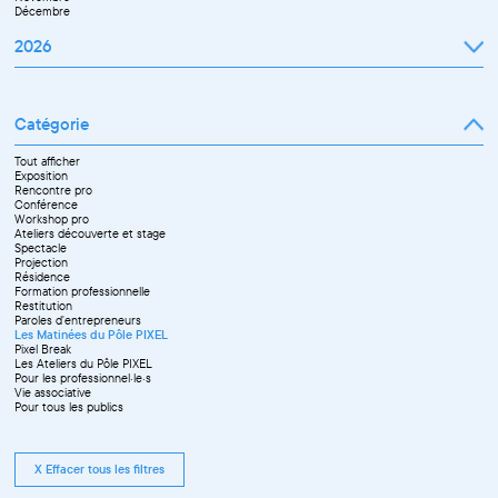
Décembre
2026
Janvier
Février
Mars
Catégorie
Avril
Mai
Juin
Tout afficher
Septembre
Exposition
Octobre
Rencontre pro
Novembre
Conférence
Workshop pro
Ateliers découverte et stage
Spectacle
Projection
Résidence
Formation professionnelle
Restitution
Paroles d'entrepreneurs
Les Matinées du Pôle PIXEL
Pixel Break
Les Ateliers du Pôle PIXEL
Pour les professionnel·le·s
Vie associative
Pour tous les publics
X Effacer tous les filtres