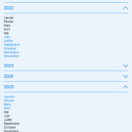
Septembre
2022
Octobre
Novembre
Janvier
Décembre
Février
Mars
Avril
Mai
Juin
Juillet
Septembre
Octobre
Novembre
Décembre
2023
Janvier
2024
Février
Mars
Janvier
2025
Avril
Février
Mai
Mars
Juin
Janvier
Avril
Septembre
Février
Mai
Octobre
Mars
Juin
Novembre
Avril
Juillet
Décembre
Mai
Septembre
Juin
Novembre
Juillet
Décembre
Septembre
Octobre
Novembre