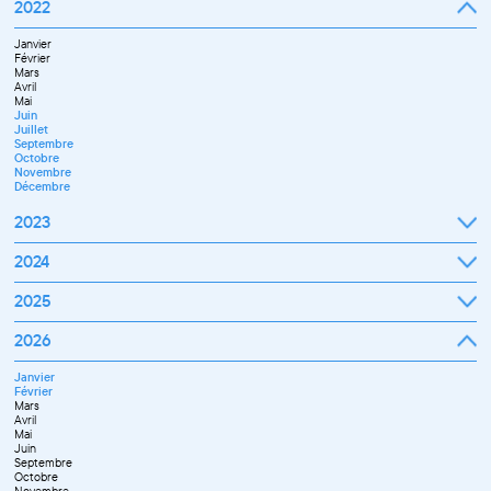
Septembre
2022
Octobre
Novembre
Janvier
Décembre
Février
Mars
Avril
Mai
Juin
Juillet
Septembre
Octobre
Novembre
Décembre
2023
Janvier
2024
Février
Mars
Janvier
2025
Avril
Février
Mai
Mars
Juin
Janvier
2026
Avril
Septembre
Février
Mai
Octobre
Mars
Juin
Novembre
Janvier
Avril
Juillet
Décembre
Février
Mai
Septembre
Mars
Juin
Novembre
Avril
Juillet
Décembre
Mai
Septembre
Juin
Octobre
Septembre
Novembre
Octobre
Décembre