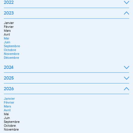
Septembre
2022
Octobre
Novembre
Janvier
2023
Décembre
Février
Mars
Janvier
Avril
Février
Mai
Mars
Juin
Avril
Juillet
Mai
Septembre
Juin
Octobre
Septembre
Novembre
Octobre
Décembre
Novembre
Décembre
2024
Janvier
2025
Février
Mars
Janvier
2026
Avril
Février
Mai
Mars
Juin
Janvier
Avril
Juillet
Février
Mai
Septembre
Mars
Juin
Novembre
Avril
Juillet
Décembre
Mai
Septembre
Juin
Octobre
Septembre
Novembre
Octobre
Décembre
Novembre