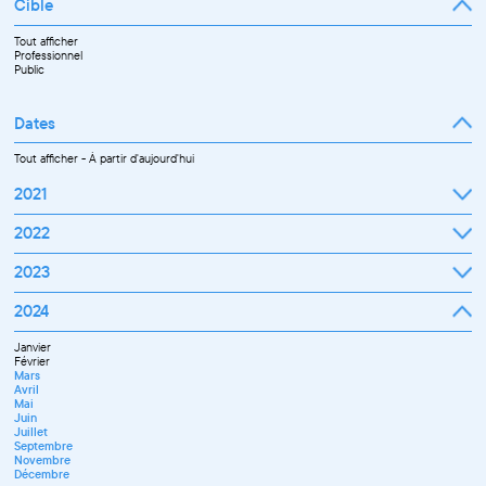
Cible
Tout afficher
Professionnel
Public
Dates
Tout afficher
-
À partir d'aujourd'hui
2021
Septembre
2022
Octobre
Novembre
Janvier
2023
Décembre
Février
Mars
Janvier
2024
Avril
Février
Mai
Mars
Juin
Janvier
Avril
Juillet
Février
Mai
Septembre
Mars
Juin
Octobre
Avril
Septembre
Novembre
Mai
Octobre
Décembre
Juin
Novembre
Juillet
Décembre
Septembre
Novembre
Décembre