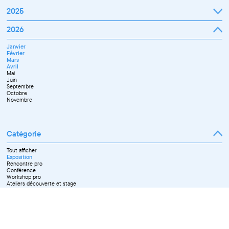
2025
Janvier
2026
Février
Mars
Janvier
Avril
Février
Mai
Mars
Juin
Avril
Juillet
Mai
Septembre
Juin
Octobre
Septembre
Novembre
Octobre
Décembre
Novembre
Catégorie
Tout afficher
Exposition
Rencontre pro
Conférence
Workshop pro
Ateliers découverte et stage
Spectacle
Projection
Résidence
Formation professionnelle
Restitution
Paroles d'entrepreneurs