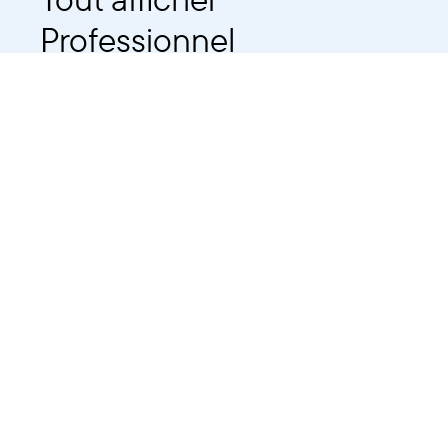
Professionnel
Public
Dates
Tout afficher
-
À partir d'auj
2021