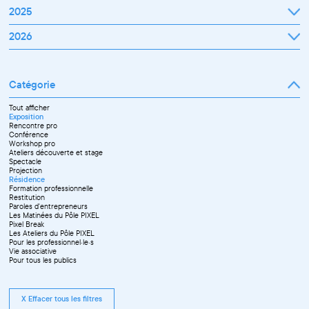
2025
Janvier
2026
Février
Mars
Janvier
Avril
Février
Mai
Mars
Juin
Catégorie
Avril
Juillet
Mai
Septembre
Juin
Octobre
Tout afficher
Septembre
Novembre
Exposition
Octobre
Décembre
Rencontre pro
Novembre
Conférence
Workshop pro
Ateliers découverte et stage
Spectacle
Projection
Résidence
Formation professionnelle
Restitution
Paroles d'entrepreneurs
Les Matinées du Pôle PIXEL
Pixel Break
Les Ateliers du Pôle PIXEL
Pour les professionnel·le·s
Vie associative
Pour tous les publics
X Effacer tous les filtres