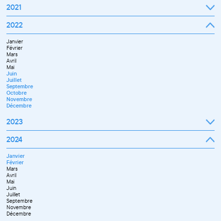
2021
Septembre
2022
Octobre
Novembre
Janvier
Décembre
Février
Mars
Avril
Mai
Juin
Juillet
Septembre
Octobre
Novembre
Décembre
2023
Janvier
2024
Février
Mars
Janvier
Avril
Février
Mai
Mars
Juin
Avril
Septembre
Mai
Octobre
Juin
Novembre
Juillet
Décembre
Septembre
Novembre
Décembre