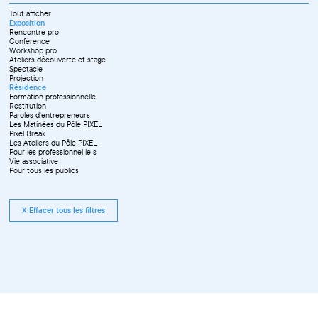
Mai
Septembre
Juin
Octobre
Tout afficher
Septembre
Novembre
Exposition
Octobre
Décembre
Rencontre pro
Novembre
Conférence
Workshop pro
Ateliers découverte et stage
Spectacle
Projection
Résidence
Formation professionnelle
Restitution
Paroles d'entrepreneurs
Les Matinées du Pôle PIXEL
Pixel Break
Les Ateliers du Pôle PIXEL
Pour les professionnel·le·s
Vie associative
Pour tous les publics
X Effacer tous les filtres