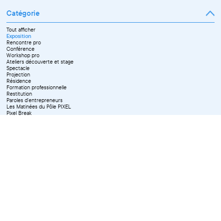
Février
Mai
Mars
Juin
Catégorie
Avril
Juillet
Mai
Septembre
Juin
Octobre
Tout afficher
Septembre
Novembre
Exposition
Octobre
Décembre
Rencontre pro
Novembre
Conférence
Workshop pro
Ateliers découverte et stage
Spectacle
Projection
Résidence
Formation professionnelle
Restitution
Paroles d'entrepreneurs
Les Matinées du Pôle PIXEL
Pixel Break
Les Ateliers du Pôle PIXEL
Pour les professionnel·le·s
Vie associative
Pour tous les publics
X Effacer tous les filtres