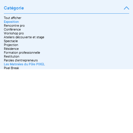
Février
Mai
Mars
Juin
Catégorie
Avril
Juillet
Mai
Septembre
Juin
Octobre
Tout afficher
Septembre
Novembre
Exposition
Octobre
Décembre
Rencontre pro
Novembre
Conférence
Workshop pro
Ateliers découverte et stage
Spectacle
Projection
Résidence
Formation professionnelle
Restitution
Paroles d'entrepreneurs
Les Matinées du Pôle PIXEL
Pixel Break
Les Ateliers du Pôle PIXEL
Pour les professionnel·le·s
Vie associative
Pour tous les publics
X Effacer tous les filtres