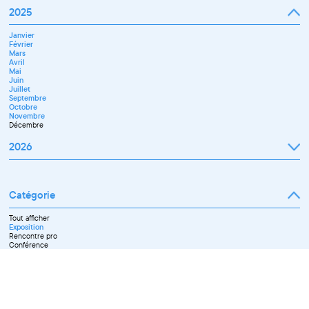
2025
Janvier
Février
Mars
Avril
Mai
Juin
Juillet
Septembre
Octobre
Novembre
Décembre
2026
Janvier
Février
Mars
Catégorie
Avril
Mai
Juin
Tout afficher
Septembre
Exposition
Octobre
Rencontre pro
Novembre
Conférence
Workshop pro
Ateliers découverte et stage
Spectacle
Projection
Résidence
Formation professionnelle
Restitution