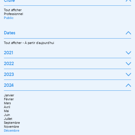
Cible
Tout afficher
Professionnel
Public
Dates
Tout afficher
-
À partir d'aujourd'hui
2021
Septembre
2022
Octobre
Novembre
Janvier
2023
Décembre
Février
Mars
Janvier
2024
Avril
Février
Mai
Mars
Juin
Janvier
Avril
Juillet
Février
Mai
Septembre
Mars
Juin
Octobre
Avril
Septembre
Novembre
Mai
Octobre
Décembre
Juin
Novembre
Juillet
Décembre
Septembre
Novembre
Décembre