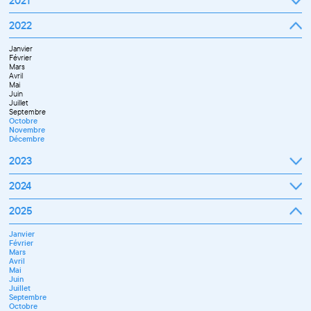
2021
Septembre
2022
Octobre
Novembre
Janvier
Décembre
Février
Mars
Avril
Mai
Juin
Juillet
Septembre
Octobre
Novembre
Décembre
2023
Janvier
2024
Février
Mars
Janvier
2025
Avril
Février
Mai
Mars
Juin
Janvier
Avril
Septembre
Février
Mai
Octobre
Mars
Juin
Novembre
Avril
Juillet
Décembre
Mai
Septembre
Juin
Novembre
Juillet
Décembre
Septembre
Octobre