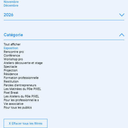
Novembre
Décembre
2026
Janvier
Février
Mars
Catégorie
Avril
Mai
Juin
Tout afficher
Septembre
Exposition
Octobre
Rencontre pro
Novembre
Conférence
Workshop pro
Ateliers découverte et stage
Spectacle
Projection
Résidence
Formation professionnelle
Restitution
Paroles d'entrepreneurs
Les Matinées du Pôle PIXEL
Pixel Break
Les Ateliers du Pôle PIXEL
Pour les professionnel·le·s
Vie associative
Pour tous les publics
X Effacer tous les filtres