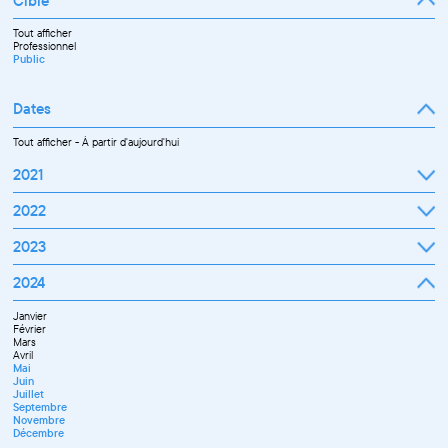
Cible
Tout afficher
Professionnel
Public
Dates
Tout afficher
-
À partir d'aujourd'hui
2021
Septembre
2022
Octobre
Novembre
Janvier
2023
Décembre
Février
Mars
Janvier
2024
Avril
Février
Mai
Mars
Juin
Janvier
Avril
Juillet
Février
Mai
Septembre
Mars
Juin
Octobre
Avril
Septembre
Novembre
Mai
Octobre
Décembre
Juin
Novembre
Juillet
Décembre
Septembre
Novembre
Décembre