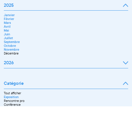
2025
Janvier
Février
Mars
Avril
Mai
Juin
Juillet
Septembre
Octobre
Novembre
Décembre
2026
Janvier
Février
Mars
Catégorie
Avril
Mai
Juin
Tout afficher
Septembre
Exposition
Octobre
Rencontre pro
Novembre
Conférence
Workshop pro
Ateliers découverte et stage
Spectacle
Projection
Résidence
Formation professionnelle
Restitution