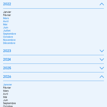
Septembre
2022
Octobre
Novembre
Janvier
Décembre
Février
Mars
Avril
Mai
Juin
Juillet
Septembre
Octobre
Novembre
Décembre
2023
Janvier
2024
Février
Mars
Janvier
2025
Avril
Février
Mai
Mars
Juin
Janvier
2026
Avril
Septembre
Février
Mai
Octobre
Mars
Juin
Novembre
Janvier
Avril
Juillet
Décembre
Février
Mai
Septembre
Mars
Juin
Novembre
Avril
Juillet
Décembre
Mai
Septembre
Juin
Octobre
Septembre
Novembre
Octobre
Décembre