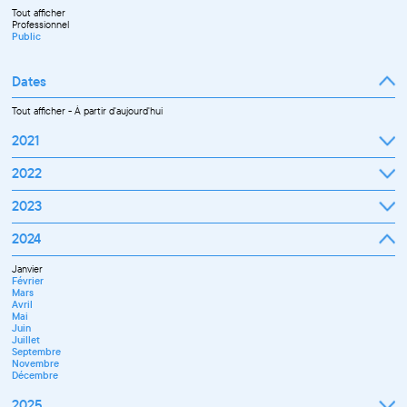
Tout afficher
Professionnel
Public
Dates
Tout afficher
-
À partir d'aujourd'hui
2021
Septembre
2022
Octobre
Novembre
Janvier
2023
Décembre
Février
Mars
Janvier
2024
Avril
Février
Mai
Mars
Juin
Janvier
Avril
Juillet
Février
Mai
Septembre
Mars
Juin
Octobre
Avril
Septembre
Novembre
Mai
Octobre
Décembre
Juin
Novembre
Juillet
Décembre
Septembre
Novembre
Décembre
2025