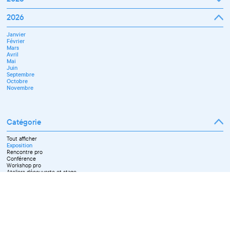
Janvier
2026
Février
Mars
Janvier
Avril
Février
Mai
Mars
Juin
Avril
Juillet
Mai
Septembre
Juin
Octobre
Septembre
Novembre
Octobre
Décembre
Novembre
Catégorie
Tout afficher
Exposition
Rencontre pro
Conférence
Workshop pro
Ateliers découverte et stage
Spectacle
Projection
Résidence
Formation professionnelle
Restitution
Paroles d'entrepreneurs
Les Matinées du Pôle PIXEL
Pixel Break