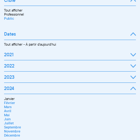
Cible
Tout afficher
Professionnel
Public
Dates
Tout afficher
-
À partir d'aujourd'hui
2021
Septembre
2022
Octobre
Novembre
Janvier
2023
Décembre
Février
Mars
Janvier
2024
Avril
Février
Mai
Mars
Juin
Janvier
Avril
Juillet
Février
Mai
Septembre
Mars
Juin
Octobre
Avril
Septembre
Novembre
Mai
Octobre
Décembre
Juin
Novembre
Juillet
Décembre
Septembre
Novembre
Décembre