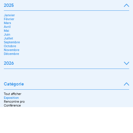
2025
Janvier
Février
Mars
Avril
Mai
Juin
Juillet
Septembre
Octobre
Novembre
Décembre
2026
Janvier
Février
Mars
Catégorie
Avril
Mai
Juin
Tout afficher
Septembre
Exposition
Octobre
Rencontre pro
Novembre
Conférence
Workshop pro
Ateliers découverte et stage
Spectacle
Projection
Résidence
Formation professionnelle
Restitution