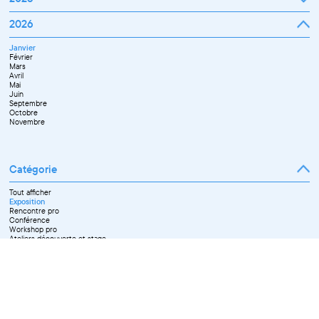
Janvier
2026
Février
Mars
Janvier
Avril
Février
Mai
Mars
Juin
Avril
Juillet
Mai
Septembre
Juin
Octobre
Septembre
Novembre
Octobre
Décembre
Novembre
Catégorie
Tout afficher
Exposition
Rencontre pro
Conférence
Workshop pro
Ateliers découverte et stage
Spectacle
Projection
Résidence
Formation professionnelle
Restitution
Paroles d'entrepreneurs
Les Matinées du Pôle PIXEL
Pixel Break