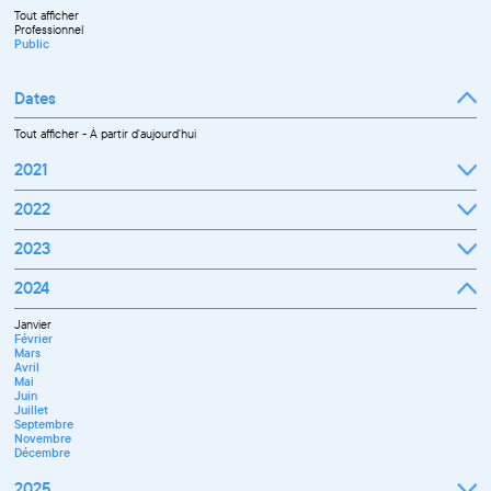
Tout afficher
Professionnel
Public
Dates
Tout afficher
-
À partir d'aujourd'hui
2021
Septembre
2022
Octobre
Novembre
Janvier
2023
Décembre
Février
Mars
Janvier
2024
Avril
Février
Mai
Mars
Juin
Janvier
Avril
Juillet
Février
Mai
Septembre
Mars
Juin
Octobre
Avril
Septembre
Novembre
Mai
Octobre
Décembre
Juin
Novembre
Juillet
Décembre
Septembre
Novembre
Décembre
2025