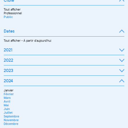
Cible
Tout afficher
Professionnel
Public
Dates
Tout afficher
-
À partir d'aujourd'hui
2021
Septembre
2022
Octobre
Novembre
Janvier
2023
Décembre
Février
Mars
Janvier
2024
Avril
Février
Mai
Mars
Juin
Janvier
Avril
Juillet
Février
Mai
Septembre
Mars
Juin
Octobre
Avril
Septembre
Novembre
Mai
Octobre
Décembre
Juin
Novembre
Juillet
Décembre
Septembre
Novembre
Décembre