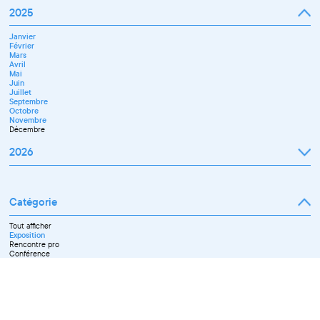
2025
Janvier
Février
Mars
Avril
Mai
Juin
Juillet
Septembre
Octobre
Novembre
Décembre
2026
Janvier
Février
Mars
Catégorie
Avril
Mai
Juin
Tout afficher
Septembre
Exposition
Octobre
Rencontre pro
Novembre
Conférence
Workshop pro
Ateliers découverte et stage
Spectacle
Projection
Résidence
Formation professionnelle
Restitution