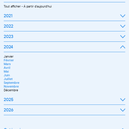
Tout afficher
-
À partir d'aujourd'hui
2021
Septembre
2022
Octobre
Novembre
Janvier
2023
Décembre
Février
Mars
Janvier
2024
Avril
Février
Mai
Mars
Juin
Janvier
Avril
Juillet
Février
Mai
Septembre
Mars
Juin
Octobre
Avril
Septembre
Novembre
Mai
Octobre
Décembre
Juin
Novembre
Juillet
Décembre
Septembre
Novembre
Décembre
2025
Janvier
2026
Février
Mars
Janvier
Avril
Février
Mai
Mars
Juin