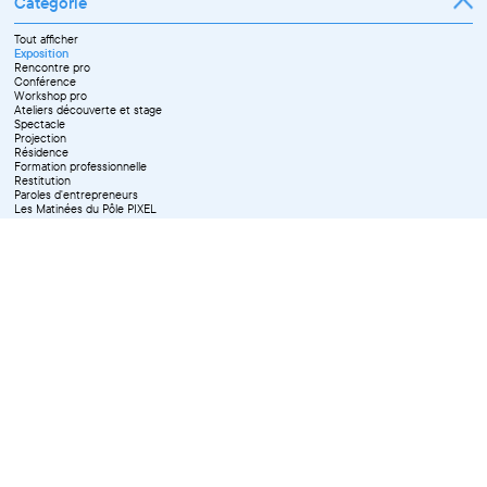
Catégorie
Avril
Juillet
Mai
Septembre
Juin
Octobre
Tout afficher
Septembre
Novembre
Exposition
Octobre
Décembre
Rencontre pro
Novembre
Conférence
Workshop pro
Ateliers découverte et stage
Spectacle
Projection
Résidence
Formation professionnelle
Restitution
Paroles d'entrepreneurs
Les Matinées du Pôle PIXEL
Pixel Break
Les Ateliers du Pôle PIXEL
Pour les professionnel·le·s
Vie associative
Pour tous les publics
X Effacer tous les filtres