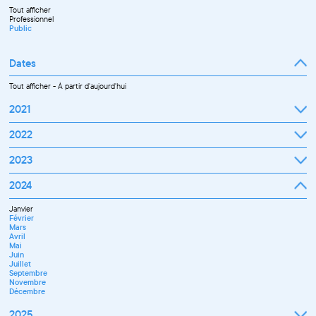
Tout afficher
Professionnel
Public
Dates
Tout afficher
-
À partir d'aujourd'hui
2021
Septembre
2022
Octobre
Novembre
Janvier
2023
Décembre
Février
Mars
Janvier
2024
Avril
Février
Mai
Mars
Juin
Janvier
Avril
Juillet
Février
Mai
Septembre
Mars
Juin
Octobre
Avril
Septembre
Novembre
Mai
Octobre
Décembre
Juin
Novembre
Juillet
Décembre
Septembre
Novembre
Décembre
2025