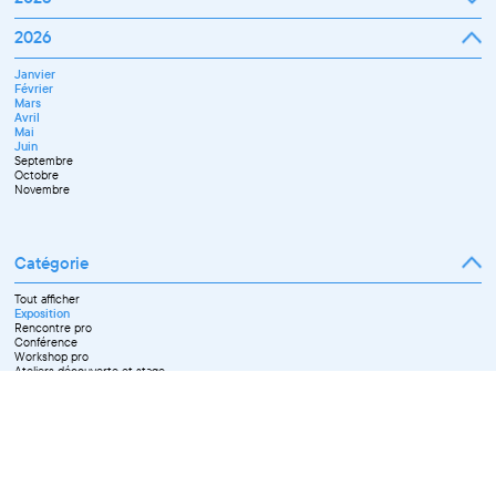
Janvier
2026
Février
Mars
Janvier
Avril
Février
Mai
Mars
Juin
Avril
Juillet
Mai
Septembre
Juin
Octobre
Septembre
Novembre
Octobre
Décembre
Novembre
Catégorie
Tout afficher
Exposition
Rencontre pro
Conférence
Workshop pro
Ateliers découverte et stage
Spectacle
Projection
Résidence
Formation professionnelle
Restitution
Paroles d'entrepreneurs
Les Matinées du Pôle PIXEL
Pixel Break