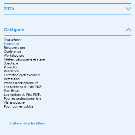
Janvier
2026
Février
Mars
Janvier
Avril
Février
Mai
Mars
Juin
Catégorie
Avril
Juillet
Mai
Septembre
Juin
Octobre
Tout afficher
Septembre
Novembre
Exposition
Octobre
Décembre
Rencontre pro
Novembre
Conférence
Workshop pro
Ateliers découverte et stage
Spectacle
Projection
Résidence
Formation professionnelle
Restitution
Paroles d'entrepreneurs
Les Matinées du Pôle PIXEL
Pixel Break
Les Ateliers du Pôle PIXEL
Pour les professionnel·le·s
Vie associative
Pour tous les publics
X Effacer tous les filtres