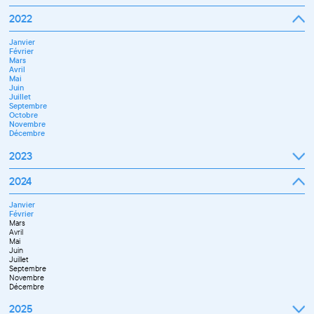
Septembre
2022
Octobre
Novembre
Janvier
Décembre
Février
Mars
Avril
Mai
Juin
Juillet
Septembre
Octobre
Novembre
Décembre
2023
Janvier
2024
Février
Mars
Janvier
Avril
Février
Mai
Mars
Juin
Avril
Septembre
Mai
Octobre
Juin
Novembre
Juillet
Décembre
Septembre
Novembre
Décembre
2025