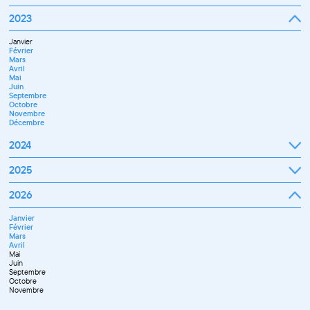
Octobre
Novembre
Janvier
2023
Décembre
Février
Mars
Janvier
Avril
Février
Mai
Mars
Juin
Avril
Juillet
Mai
Septembre
Juin
Octobre
Septembre
Novembre
Octobre
Décembre
Novembre
Décembre
2024
Janvier
2025
Février
Mars
Janvier
2026
Avril
Février
Mai
Mars
Juin
Janvier
Avril
Juillet
Février
Mai
Septembre
Mars
Juin
Novembre
Avril
Juillet
Décembre
Mai
Septembre
Juin
Octobre
Septembre
Novembre
Octobre
Décembre
Novembre