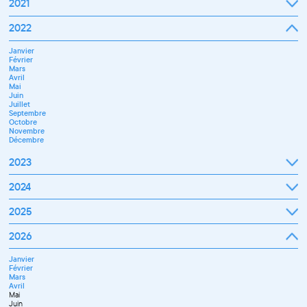
2021
Septembre
2022
Octobre
Novembre
Janvier
Décembre
Février
Mars
Avril
Mai
Juin
Juillet
Septembre
Octobre
Novembre
Décembre
2023
Janvier
2024
Février
Mars
Janvier
2025
Avril
Février
Mai
Mars
Juin
Janvier
2026
Avril
Septembre
Février
Mai
Octobre
Mars
Juin
Novembre
Janvier
Avril
Juillet
Décembre
Février
Mai
Septembre
Mars
Juin
Novembre
Avril
Juillet
Décembre
Mai
Septembre
Juin
Octobre