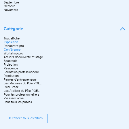
Septembre
Novembre
Octobre
Décembre
Novembre
Catégorie
Tout afficher
Exposition
Rencontre pro
Conférence
Workshop pro
Ateliers découverte et stage
Spectacle
Projection
Résidence
Formation professionnelle
Restitution
Paroles d'entrepreneurs
Les Matinées du Pôle PIXEL
Pixel Break
Les Ateliers du Pôle PIXEL
Pour les professionnel·le·s
Vie associative
Pour tous les publics
X Effacer tous les filtres