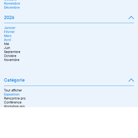
Novembre
Décembre
2026
Janvier
Février
Mars
Avril
Mai
Juin
Septembre
Octobre
Novembre
Catégorie
Tout afficher
Exposition
Rencontre pro
Conférence
Workshop pro
Ateliers découverte et stage
Spectacle
Projection
Résidence
Formation professionnelle
Restitution
Paroles d'entrepreneurs