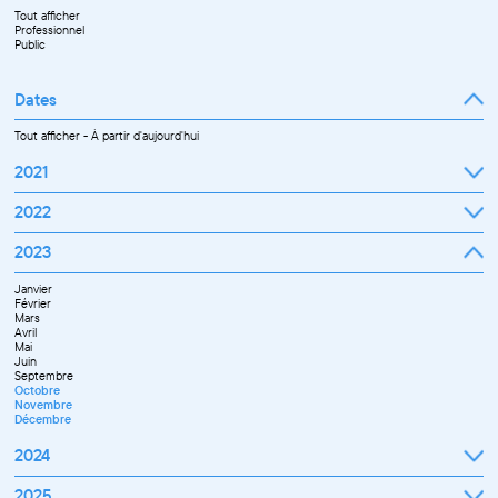
Tout afficher
Professionnel
Public
Dates
Tout afficher
-
À partir d'aujourd'hui
2021
Septembre
2022
Octobre
Novembre
Janvier
2023
Décembre
Février
Mars
Janvier
Avril
Février
Mai
Mars
Juin
Avril
Juillet
Mai
Septembre
Juin
Octobre
Septembre
Novembre
Octobre
Décembre
Novembre
Décembre
2024
Janvier
2025