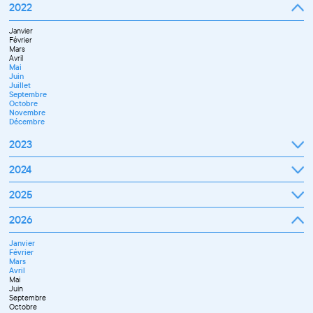
Septembre
2022
Octobre
Novembre
Janvier
Décembre
Février
Mars
Avril
Mai
Juin
Juillet
Septembre
Octobre
Novembre
Décembre
2023
Janvier
2024
Février
Mars
Janvier
2025
Avril
Février
Mai
Mars
Juin
Janvier
2026
Avril
Septembre
Février
Mai
Octobre
Mars
Juin
Novembre
Janvier
Avril
Juillet
Décembre
Février
Mai
Septembre
Mars
Juin
Novembre
Avril
Juillet
Décembre
Mai
Septembre
Juin
Octobre
Septembre
Novembre
Octobre
Décembre