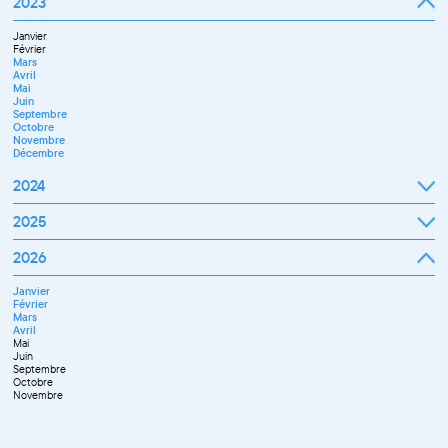
2023
Décembre
Février
Mars
Janvier
Avril
Février
Mai
Mars
Juin
Avril
Juillet
Mai
Septembre
Juin
Octobre
Septembre
Novembre
Octobre
Décembre
Novembre
Décembre
2024
Janvier
2025
Février
Mars
Janvier
2026
Avril
Février
Mai
Mars
Juin
Janvier
Avril
Juillet
Février
Mai
Septembre
Mars
Juin
Novembre
Avril
Juillet
Décembre
Mai
Septembre
Juin
Octobre
Septembre
Novembre
Octobre
Décembre
Novembre