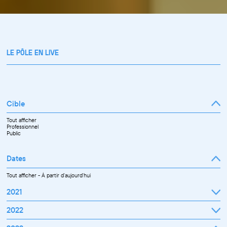
LE PÔLE EN LIVE
Cible
Tout afficher
Professionnel
Public
Dates
Tout afficher
-
À partir d'aujourd'hui
2021
Septembre
2022
Octobre
Novembre
Janvier