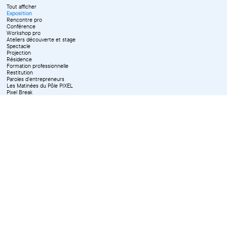
Tout afficher
Exposition
Rencontre pro
Conférence
Workshop pro
Ateliers découverte et stage
Spectacle
Projection
Résidence
Formation professionnelle
Restitution
Paroles d'entrepreneurs
Les Matinées du Pôle PIXEL
Pixel Break
Les Ateliers du Pôle PIXEL
Pour les professionnel·le·s
Vie associative
Pour tous les publics
X Effacer tous les filtres