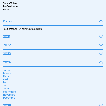
Tout afficher
Professionnel
Public
Dates
Tout afficher
-
À partir d'aujourd'hui
2021
Septembre
2022
Octobre
Novembre
Janvier
2023
Décembre
Février
Mars
Janvier
2024
Avril
Février
Mai
Mars
Juin
Janvier
Avril
Juillet
Février
Mai
Septembre
Mars
Juin
Octobre
Avril
Septembre
Novembre
Mai
Octobre
Décembre
Juin
Novembre
Juillet
Décembre
Septembre
Novembre
Décembre
2025