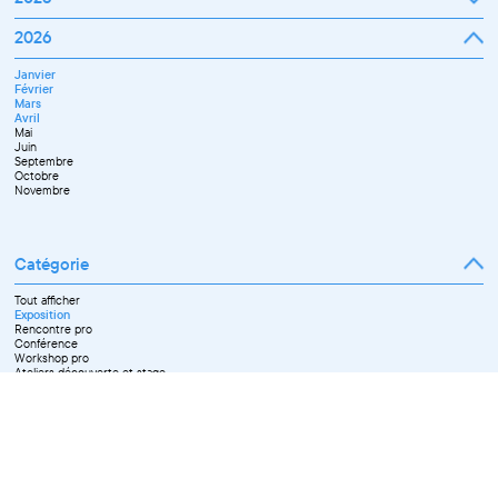
Janvier
2026
Février
Mars
Janvier
Avril
Février
Mai
Mars
Juin
Avril
Juillet
Mai
Septembre
Juin
Octobre
Septembre
Novembre
Octobre
Décembre
Novembre
Catégorie
Tout afficher
Exposition
Rencontre pro
Conférence
Workshop pro
Ateliers découverte et stage
Spectacle
Projection
Résidence
Formation professionnelle
Restitution
Paroles d'entrepreneurs
Les Matinées du Pôle PIXEL
Pixel Break