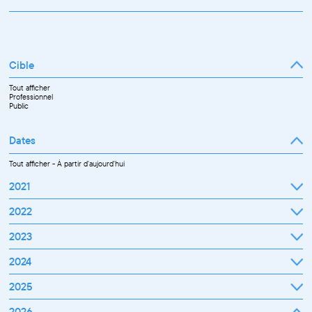
Cible
Tout afficher
Professionnel
Public
Dates
Tout afficher
-
À partir d'aujourd'hui
2021
Septembre
2022
Octobre
Novembre
Janvier
2023
Décembre
Février
Mars
Janvier
2024
Avril
Février
Mai
Mars
Juin
Janvier
2025
Avril
Juillet
Février
Mai
Septembre
Mars
Juin
Octobre
Janvier
2026
Avril