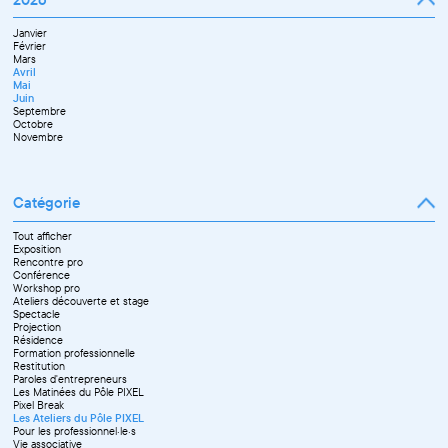
Septembre
Novembre
Février
Mai
Octobre
Décembre
Mars
Juin
Novembre
Janvier
Avril
Juillet
Décembre
Février
Mai
Septembre
Mars
Juin
Novembre
Avril
Juillet
Décembre
Mai
Septembre
Juin
Octobre
Septembre
Novembre
Octobre
Décembre
Novembre
Catégorie
Tout afficher
Exposition
Rencontre pro
Conférence
Workshop pro
Ateliers découverte et stage
Spectacle
Projection
Résidence
Formation professionnelle
Restitution
Paroles d'entrepreneurs
Les Matinées du Pôle PIXEL
Pixel Break
Les Ateliers du Pôle PIXEL
Pour les professionnel·le·s
Vie associative