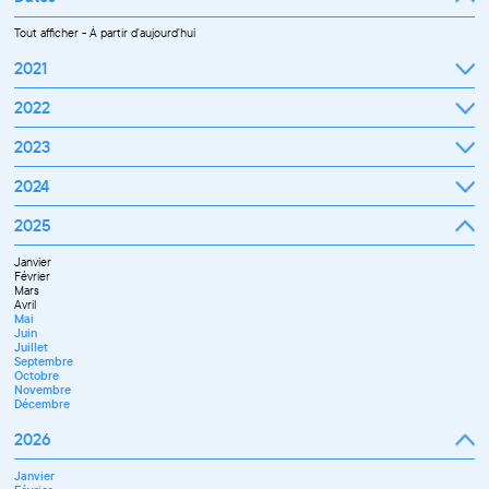
Tout afficher
-
À partir d'aujourd'hui
2021
Septembre
2022
Octobre
Novembre
Janvier
2023
Décembre
Février
Mars
Janvier
2024
Avril
Février
Mai
Mars
Juin
Janvier
2025
Avril
Juillet
Février
Mai
Septembre
Mars
Juin
Octobre
Janvier
Avril
Septembre
Novembre
Février
Mai
Octobre
Décembre
Mars
Juin
Novembre
Avril
Juillet
Décembre
Mai
Septembre
Juin
Novembre
Juillet
Décembre
Septembre
Octobre
Novembre
Décembre
2026
Janvier