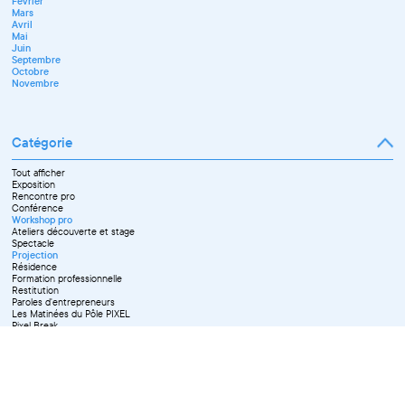
Février
Mars
Avril
Mai
Juin
Septembre
Octobre
Novembre
Catégorie
Tout afficher
Exposition
Rencontre pro
Conférence
Workshop pro
Ateliers découverte et stage
Spectacle
Projection
Résidence
Formation professionnelle
Restitution
Paroles d'entrepreneurs
Les Matinées du Pôle PIXEL
Pixel Break
Les Ateliers du Pôle PIXEL
Pour les professionnel·le·s
Vie associative
Pour tous les publics