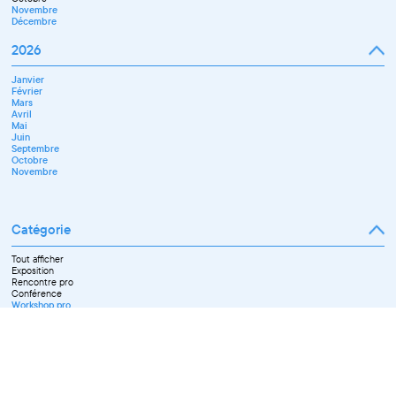
Novembre
Décembre
2026
Janvier
Février
Mars
Avril
Mai
Juin
Septembre
Octobre
Novembre
Catégorie
Tout afficher
Exposition
Rencontre pro
Conférence
Workshop pro
Ateliers découverte et stage
Spectacle
Projection
Résidence
Formation professionnelle
Restitution
Paroles d'entrepreneurs