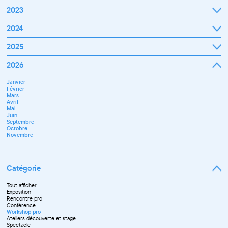
Janvier
2023
Février
Mars
Janvier
2024
Avril
Février
Mai
Mars
Juin
Janvier
2025
Avril
Juillet
Février
Mai
Septembre
Mars
Juin
Octobre
Janvier
2026
Avril
Septembre
Novembre
Février
Mai
Octobre
Décembre
Mars
Juin
Novembre
Janvier
Avril
Juillet
Décembre
Février
Mai
Septembre
Mars
Juin
Novembre
Avril
Juillet
Décembre
Mai
Septembre
Juin
Octobre
Septembre
Novembre
Octobre
Décembre
Novembre
Catégorie
Tout afficher
Exposition
Rencontre pro
Conférence
Workshop pro
Ateliers découverte et stage
Spectacle