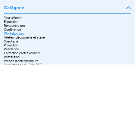
Février
Mars
Catégorie
Avril
Mai
Juin
Tout afficher
Septembre
Exposition
Octobre
Rencontre pro
Novembre
Conférence
Workshop pro
Ateliers découverte et stage
Spectacle
Projection
Résidence
Formation professionnelle
Restitution
Paroles d'entrepreneurs
Les Matinées du Pôle PIXEL
Pixel Break
Les Ateliers du Pôle PIXEL
Pour les professionnel·le·s
Vie associative
Pour tous les publics
X Effacer tous les filtres