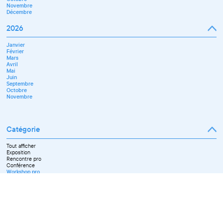
Novembre
Décembre
2026
Janvier
Février
Mars
Avril
Mai
Juin
Septembre
Octobre
Novembre
Catégorie
Tout afficher
Exposition
Rencontre pro
Conférence
Workshop pro
Ateliers découverte et stage
Spectacle
Projection
Résidence
Formation professionnelle
Restitution
Paroles d'entrepreneurs