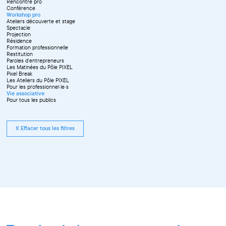
Rencontre pro
Novembre
Conférence
Workshop pro
Ateliers découverte et stage
Spectacle
Projection
Résidence
Formation professionnelle
Restitution
Paroles d'entrepreneurs
Les Matinées du Pôle PIXEL
Pixel Break
Les Ateliers du Pôle PIXEL
Pour les professionnel·le·s
Vie associative
Pour tous les publics
X Effacer tous les filtres