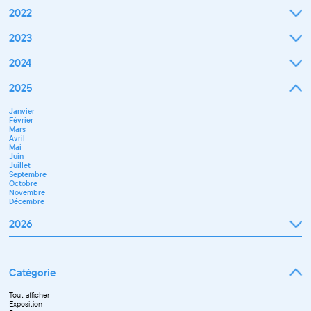
2022
Janvier
2023
Février
Mars
Janvier
2024
Avril
Février
Mai
Mars
Juin
Janvier
2025
Avril
Juillet
Février
Mai
Septembre
Mars
Juin
Octobre
Janvier
Avril
Septembre
Novembre
Février
Mai
Octobre
Décembre
Mars
Juin
Novembre
Avril
Juillet
Décembre
Mai
Septembre
Juin
Novembre
Juillet
Décembre
Septembre
Octobre
Novembre
Décembre
2026
Janvier
Février
Mars
Catégorie
Avril
Mai
Juin
Tout afficher
Septembre
Exposition
Octobre