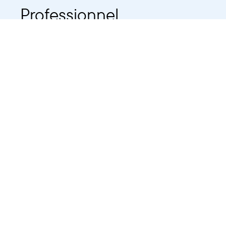
Professionnel
Public
Dates
Tout afficher
-
À partir d'auj
2021